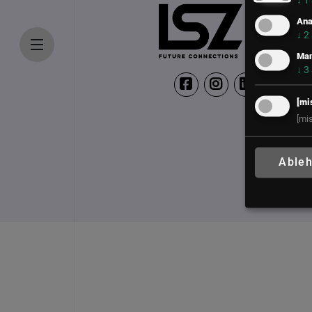
↓
1
Ana
↓
2
Mar
↓
3
[mi
[mi
Able