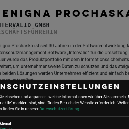
BENIGNA PROCHASK
NTERVALID GMBH
ESCHÄFTSFÜHRERIN
igna Prochaska ist seit 30 Jahren in der Softwareentwicklung tä
tenschutzmanagement-Software „Intervalid“ für die Umsetzung
uer wurde das Produktportfolio mit dem Informationssicherhei
eitert, um unternehmensweite Daten zu schützen und das steige
n beiden Lösungen werden Unternehmen effizient und einfach b
emen unterstützt.
enschutzeinstellungen
Sie einsehen und anpassen, welche Informationen wir über Sie sammeln. 
r aktiv" markiert sind, sind für den Betrieb der Website erforderlich.
Weiter
 finden Sie in unserer
Datenschutzerklärung
.
ktional