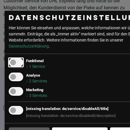
Customer Service von DHL Express tätig und hatte so die
Möglichkeit, den Kundendienst von der Pieke auf kennen zu
lernen.
Datenschutzeinstellu
2004 übernahm sie den Bereich Customer Service Frontline
Hier können Sie einsehen und anpassen, welche Informationen wir ü
in leitender Funktion, zusätzlich Ende 2013 das Customer
sammeln. Einträge, die als „Immer aktiv" markiert sind, sind für den 
Care Team.
Website erforderlich.
Weitere Informationen finden Sie in unserer
Datenschutzerklärung
.
Seit Oktober 2020 leitet sie das Customer Service Team von
DHL Express Österreich an 3 Standorten.
Funktional
↓
1
Service
Analyse
↓
2
Services
Marketing
↓
3
Services
[missing translation: de/service/disableAll/title]
[missing translation: de/service/disableAll/description]
UNSER BÜRO