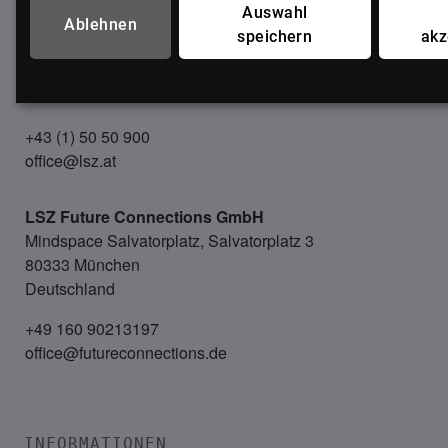
Auswahl
LSZ GmbH
Ablehnen
speichern
akz
Gußhausstraße 14/9a
1040 Wien
Österreich
+43 (1) 50 50 900
office@lsz.at
LSZ Future Connections
GmbH
Mindspace Salvatorplatz, Salvatorplatz 3
80333 München
Deutschland
+49 160 90213197
office@futureconnections.de
INFORMATIONEN