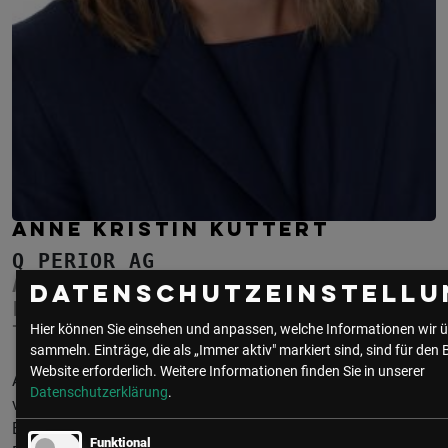
ANNE KRISTIN KUTTERT
Q_PERIOR AG
ASSOCIATE PARTNER (TOPIC CHAPTER
Datenschutzeinstellu
LEAD REGULATION &
TRANSFORMATION)
Hier können Sie einsehen und anpassen, welche Informationen wir ü
sammeln. Einträge, die als „Immer aktiv" markiert sind, sind für den 
Website erforderlich.
Weitere Informationen finden Sie in unserer
Anne Kristin Kuttert ist Associate Partner bei Q_PERIOR und
Datenschutzerklärung
.
verantwortet den Bereich „Regulation & Transformation“ im
Bankenumfeld. Schwerpunkte in ihrer mehr als 15-jährigen
Funktional