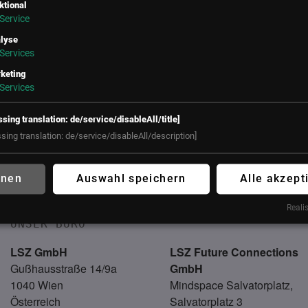
ktional
Service
lyse
Services
keting
Services
ssing translation: de/service/disableAll/title]
ssing translation: de/service/disableAll/description]
ung neu
hnen
Auswahl speichern
Alle akzept
edere
Realis
UNSER BÜRO
LSZ GmbH
LSZ Future Connections
Gußhausstraße 14/9a
GmbH
1040 Wien
Mindspace Salvatorplatz,
Österreich
Salvatorplatz 3