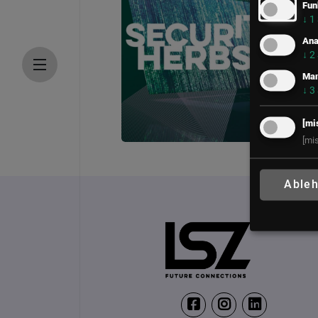
Fun
↓
1
Ana
↓
2
Mar
↓
3
[mi
[mi
DEMOEVENT - Anmeld
20. – 21. Oktober 2030
Able
Andaz Vienna am Belv