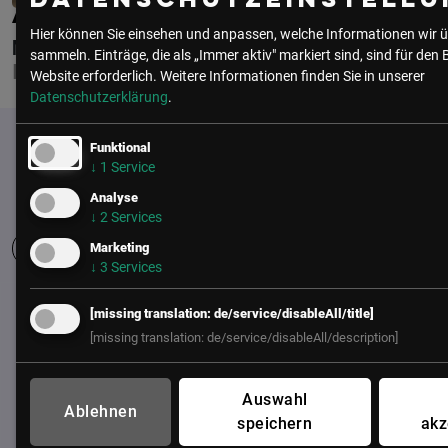
Datenschutzeinstellu
ANDRES RODRIGUEZ
Hier können Sie einsehen und anpassen, welche Informationen wir ü
NASUNI
sammeln. Einträge, die als „Immer aktiv" markiert sind, sind für den 
FIRMENGRÜNDER UND CTO
Website erforderlich.
Weitere Informationen finden Sie in unserer
Datenschutzerklärung
.
Funktional
↓
1
Service
Analyse
↓
2
Services
Marketing
↓
3
Services
UNSER BÜRO
[missing translation: de/service/disableAll/title]
[missing translation: de/service/disableAll/description]
LSZ GmbH
Gußhausstraße 14/9a
1040 Wien
Auswahl
Ablehnen
Österreich
speichern
akz