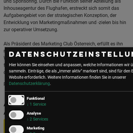
und Sponsoring. Durch die Funktion seiner Abteilung als
Inhouseagentur des Flughafen, erstreckt sich somit das
Aufgabengebiet von der strategischen Konzeption, der
Entwicklung von Marketingmaßnahmen und -zielen bis hin
zur operativer Umsetzung.
Als Präsident des Marketing Club Österreich, erfüllt es ihn
mit großer Freude am Wachstum und an der
Datenschutzeinstellu
Weiterentwicklung des Clubs, als große lebendige Plattform
für Networking, fachlichen Austausch und Weiterbildung in
Hier können Sie einsehen und anpassen, welche Informationen wir ü
sammeln. Einträge, die als „Immer aktiv" markiert sind, sind für den 
den unterschiedlichsten Disziplinen, mitzuwirken.
Website erforderlich.
Weitere Informationen finden Sie in unserer
Datenschutzerklärung
.
Präsident Marketing Club Österreich
Funktional
Aktuelle & Vergangene Events mit
↓
1
Service
Andreas Ladich
Analyse
↓
2
Services
Marketing