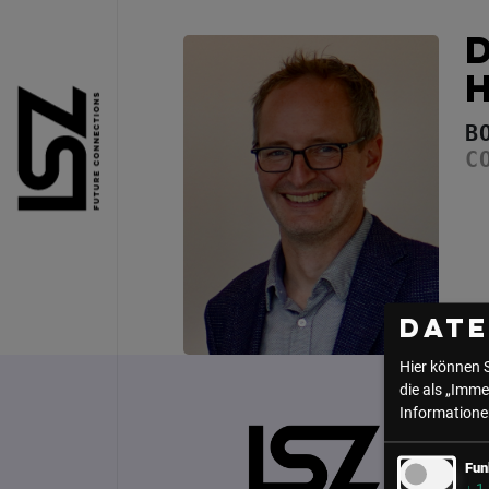
Direkt zum Inhalt
B
C
Dat
Hier können 
die als „Imme
Informationen
Fun