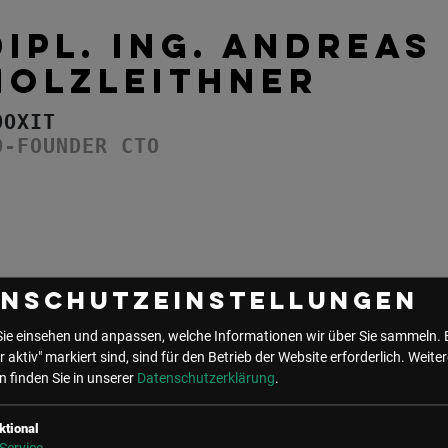
DIPL. ING. ANDREAS
HOLZLEITHNER
OOXIT
O-FOUNDER CTO
enschutzeinstellungen
Sie einsehen und anpassen, welche Informationen wir über Sie sammeln. 
r aktiv" markiert sind, sind für den Betrieb der Website erforderlich.
Weiter
 finden Sie in unserer
Datenschutzerklärung
.
UNSER BÜRO
ktional
LSZ GmbH
LSZ Future Connections