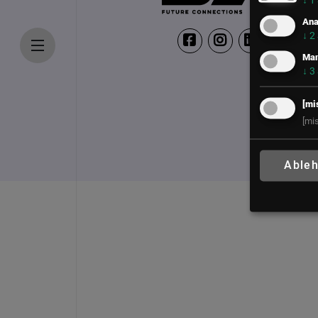
↓
1
Ana
↓
2
Mar
↓
3
[mi
[mi
Able