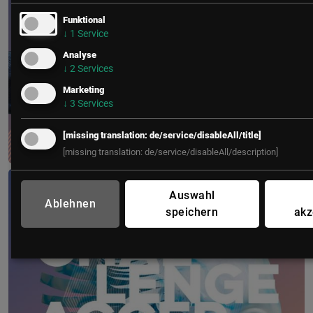
Funktional
↓
1
Service
Analyse
↓
2
Services
Marketing
↓
3
Services
[missing translation: de/service/disableAll/title]
[missing translation: de/service/disableAll/description]
CIO Kongress goes WEST
Auswahl
2. – 3. März 2027
Ablehnen
Löwen Hotel Montafon
speichern
akz