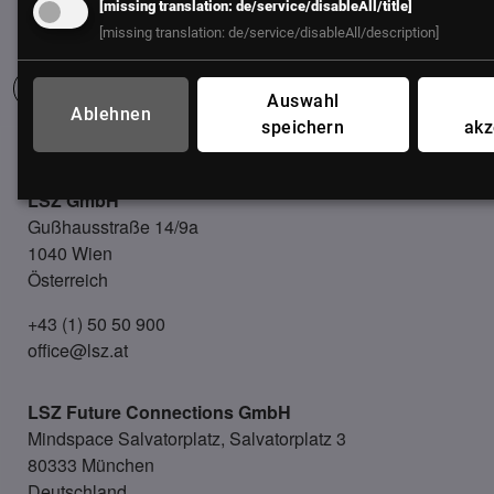
[missing translation: de/service/disableAll/title]
[missing translation: de/service/disableAll/description]
Auswahl
Ablehnen
speichern
akz
UNSER BÜRO
LSZ GmbH
Gußhausstraße 14/9a
1040 Wien
Österreich
+43 (1) 50 50 900
office@lsz.at
LSZ Future Connections
GmbH
Mindspace Salvatorplatz, Salvatorplatz 3
80333 München
Deutschland