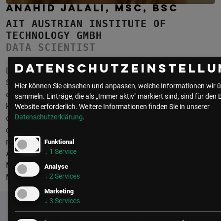
ANAHID JALALI, MSC, BSC
AIT AUSTRIAN INSTITUTE OF
TECHNOLOGY GMBH
DATA SCIENTIST
Datenschutzeinstellu
Datenwissenschafterin, Scientist am Center for Digital
Safety & Security. Der Computer war für sie und ihre Brüder
Hier können Sie einsehen und anpassen, welche Informationen wir ü
ein Spielgerät und als sie begriff, dass sie das Spiel ändern
sammeln. Einträge, die als „Immer aktiv" markiert sind, sind für den 
kann, ließ sie die Faszination nicht mehr los. Im AIT gehen
Website erforderlich.
Weitere Informationen finden Sie in unserer
Datenschutzerklärung
.
diese „Denkspiele“ für sie weiter. Für Anhahid Jalai ist es
dabei wichtig, dass alle die gleiche Sprache sprechen. Dies
mache es harmonischer. Audio Event Detection | Speech
Funktional
↓
1
Service
Analysis | Image Classication | Deep Learning | Predictive
Modeling | Remaining Useful Life Prediction | Explainable
Analyse
↓
2
Services
Machine Learning
Marketing
↓
3
Services