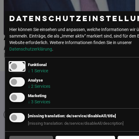
Datenschutzeinstellu
Hier können Sie einsehen und anpassen, welche Informationen wir ü
sammeln. Einträge, die als „Immer aktiv" markiert sind, sind für den 
ALEXANDER KOVAR
Website erforderlich.
Weitere Informationen finden Sie in unserer
AMAZON WEB SERVICES
Datenschutzerklärung
.
PRINCIPAL ACCOUNT MANAGER
Funktional
↓
1
Service
Analyse
↓
2
Services
Marketing
↓
3
Services
[missing translation: de/service/disableAll/title]
[missing translation: de/service/disableAll/description]
UNSER BÜRO