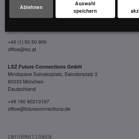
Auswahl
LSZ GmbH
Ablehnen
speichern
akz
Gußhausstraße 14/9a
1040 Wien
Österreich
+43 (1) 50 50 900
office@lsz.at
LSZ Future Connections
GmbH
Mindspace Salvatorplatz, Salvatorplatz 3
80333 München
Deutschland
+49 160 90213197
office@futureconnections.de
INFORMATIONEN