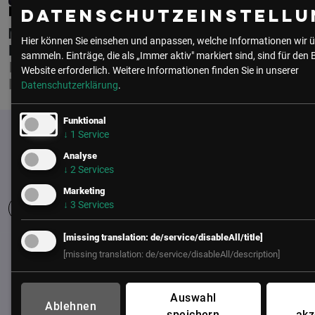
PATRICIA SCHULTZ
Datenschutzeinstellu
MAGISTRATSABTEILUNG 01 | WIEN
Hier können Sie einsehen und anpassen, welche Informationen wir ü
DIGITAL
sammeln. Einträge, die als „Immer aktiv" markiert sind, sind für den 
LEITERIN TEAM
Website erforderlich.
Weitere Informationen finden Sie in unserer
PERSONALENTWICKLUNG
Datenschutzerklärung
.
Funktional
↓
1
Service
Analyse
↓
2
Services
Marketing
↓
3
Services
[missing translation: de/service/disableAll/title]
UNSER BÜRO
[missing translation: de/service/disableAll/description]
LSZ GmbH
Gußhausstraße 14/9a
Auswahl
Ablehnen
1040 Wien
speichern
akz