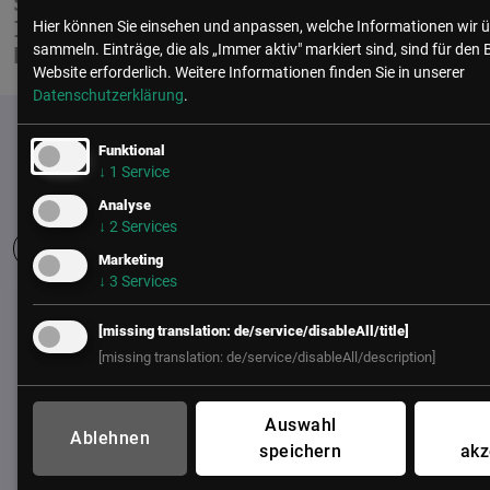
SCHLÜSSELTECHNOLOGIEN FÜR DIE
INDUSTRIELLE INNOVATION: IKT,
Hier können Sie einsehen und anpassen, welche Informationen wir ü
sammeln. Einträge, die als „Immer aktiv" markiert sind, sind für den 
PRODUKTION UND NANOTECHNOLOGIEN
Website erforderlich.
Weitere Informationen finden Sie in unserer
Datenschutzerklärung
.
Funktional
↓
1
Service
Analyse
↓
2
Services
Marketing
↓
3
Services
UNSER BÜRO
[missing translation: de/service/disableAll/title]
LSZ GmbH
[missing translation: de/service/disableAll/description]
Gußhausstraße 14/9a
1040 Wien
Auswahl
Österreich
Ablehnen
speichern
akz
+43 (1) 50 50 900