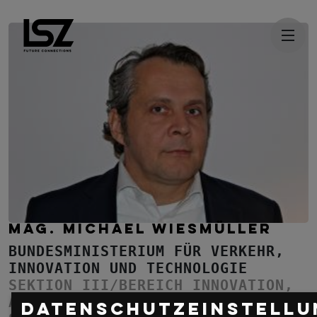
Direkt zum Inhalt
MAG. MICHAEL WIESMÜLLER
BUNDESMINISTERIUM FÜR VERKEHR,
INNOVATION UND TECHNOLOGIE
SEKTION III/BEREICH INNOVATION,
ABTEILUNG I5,
Datenschutzeinstellu