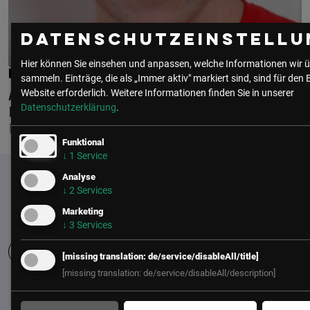
Datenschutzeinstellu
Hier können Sie einsehen und anpassen, welche Informationen wir ü
DI RUDOLF KREJSA
sammeln. Einträge, die als „Immer aktiv" markiert sind, sind für den 
Website erforderlich.
Weitere Informationen finden Sie in unserer
AMT DER SALZBURGER
Datenschutzerklärung
.
LANDESREGIERUNG
LEITER DER LANDESINFORMATIK
Funktional
↓
1
Service
Analyse
↓
2
Services
Marketing
↓
3
Services
[missing translation: de/service/disableAll/title]
[missing translation: de/service/disableAll/description]
UNSER BÜRO