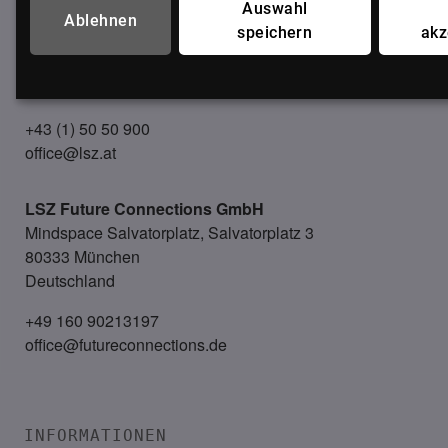
Auswahl
LSZ GmbH
Ablehnen
speichern
akz
Gußhausstraße 14/9a
1040 Wien
Österreich
+43 (1) 50 50 900
office@lsz.at
LSZ Future Connections
GmbH
Mindspace Salvatorplatz, Salvatorplatz 3
80333 München
Deutschland
+49 160 90213197
office@futureconnections.de
INFORMATIONEN