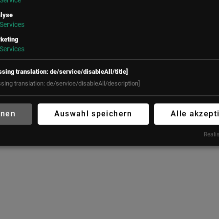
Service
office@lsz.at
+49 160 90213197
lyse
Services
office@futureconnections.de
keting
Services
ssing translation: de/service/disableAll/title]
ssing translation: de/service/disableAll/description]
hnen
Auswahl speichern
Alle akzept
Realis