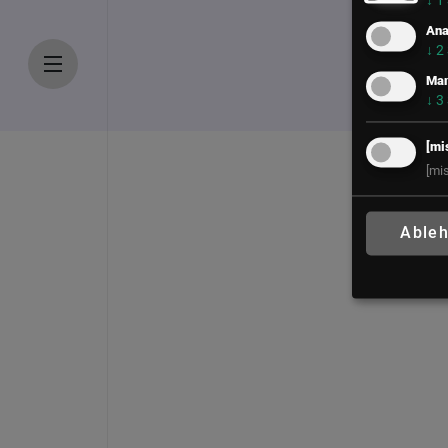
↓
1
Ana
↓
2
Mar
↓
3
[mi
[mi
Able