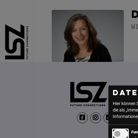
Direkt zum Inhalt
W
Dat
Hier können 
die als „Imme
Informationen
Fun