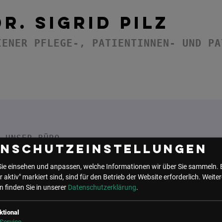
DR. SIGRID PILZ
IENER PFLEGE-, PATIENTINNEN- UND PA
UNSER BÜRO
enschutzeinstellungen
LSZ GmbH
LSZ Future Connections
Sie einsehen und anpassen, welche Informationen wir über Sie sammeln. 
Gußhausstraße 14/9a
GmbH
r aktiv" markiert sind, sind für den Betrieb der Website erforderlich.
Weiter
1040 Wien
Mindspace Salvatorplatz,
 finden Sie in unserer
Datenschutzerklärung
.
Österreich
Salvatorplatz 3
80333 München
+43 (1) 50 50 900
ktional
Deutschland