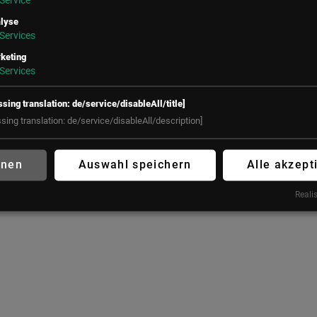
Service
Österreich
Salvatorplatz 3
80333 München
lyse
+43 (1) 50 50 900
Services
Deutschland
office@lsz.at
keting
+49 160 90213197
Services
office@futureconnections.de
ssing translation: de/service/disableAll/title]
ssing translation: de/service/disableAll/description]
hnen
Auswahl speichern
Alle akzept
Realis