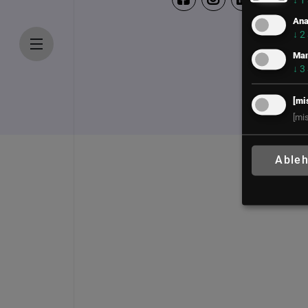
↓
1
Ana
↓
2
Mar
↓
3
[mi
[mi
Able