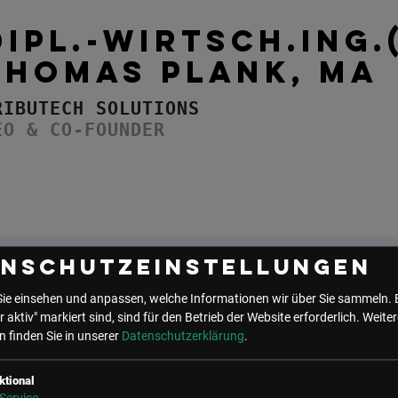
DIPL.-WIRTSCH.ING.
THOMAS PLANK, MA
RIBUTECH SOLUTIONS
EO & CO-FOUNDER
enschutzeinstellungen
Sie einsehen und anpassen, welche Informationen wir über Sie sammeln. 
UNSER BÜRO
r aktiv" markiert sind, sind für den Betrieb der Website erforderlich.
Weiter
 finden Sie in unserer
Datenschutzerklärung
.
LSZ GmbH
LSZ Future Connections
Gußhausstraße 14/9a
GmbH
1040 Wien
Mindspace Salvatorplatz,
ktional