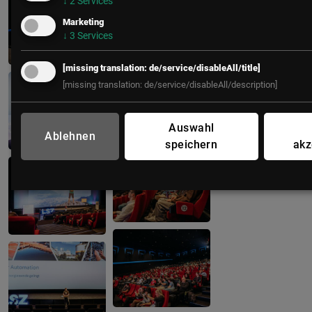
↓
2
Services
Marketing
↓
3
Services
[missing translation: de/service/disableAll/title]
[missing translation: de/service/disableAll/description]
Auswahl
Ablehnen
speichern
akz