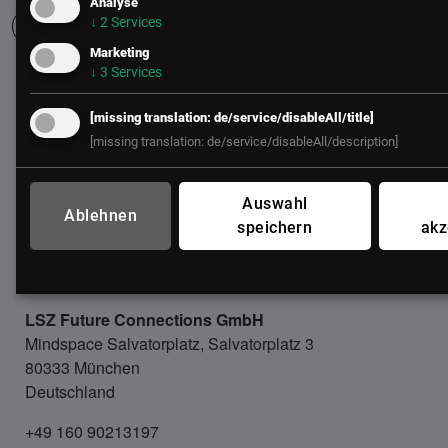
Analyse
↓
2
Services
Marketing
↓
3
Services
UNSER BÜRO
[missing translation: de/service/disableAll/title]
LSZ GmbH
[missing translation: de/service/disableAll/description]
Gußhausstraße 14/9a
1040 Wien
Österreich
Auswahl
Ablehnen
speichern
akz
+43 (1) 50 50 900
office@lsz.at
LSZ Future Connections
GmbH
Mindspace Salvatorplatz, Salvatorplatz 3
80333 München
Deutschland
+49 160 90213197