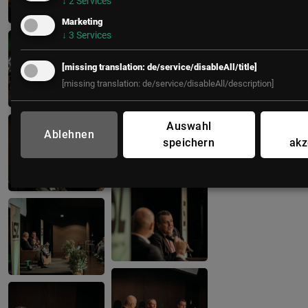
↓
2
Services
Marketing
↓
3
Services
[missing translation: de/service/disableAll/title]
[missing translation: de/service/disableAll/description]
Auswahl
Ablehnen
speichern
akz