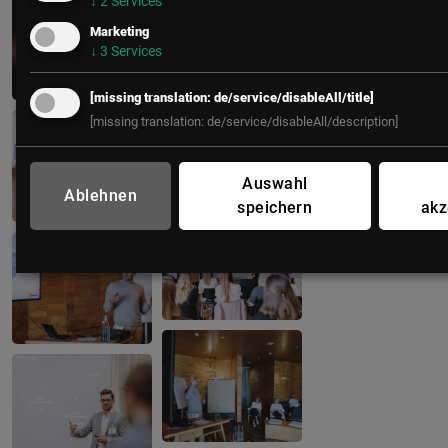
↓
2
Services
Marketing
↓
3
Services
[missing translation: de/service/disableAll/title]
[missing translation: de/service/disableAll/description]
Auswahl
Ablehnen
speichern
akz