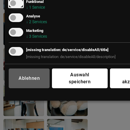
Funktional
↓
1
Service
Analyse
↓
2
Services
Marketing
↓
3
Services
[missing translation: de/service/disableAll/title]
[missing translation: de/service/disableAll/description]
Auswahl
Ablehnen
speichern
akz