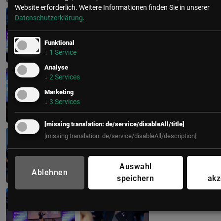
Website erforderlich.
Weitere Informationen finden Sie in unserer
Datenschutzerklärung
.
Funktional
↓
1
Service
Analyse
↓
2
Services
Marketing
↓
3
Services
[missing translation: de/service/disableAll/title]
[missing translation: de/service/disableAll/description]
Auswahl
Ablehnen
speichern
akz