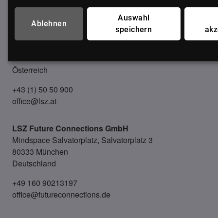
UNSER BÜRO
Auswahl
Ablehnen
speichern
akz
LSZ GmbH
Gußhausstraße 14/9a
1040 Wien
Österreich
+43 (1) 50 50 900
office@lsz.at
LSZ Future Connections
GmbH
Mindspace Salvatorplatz, Salvatorplatz 3
80333 München
Deutschland
+49 160 90213197
office@futureconnections.de