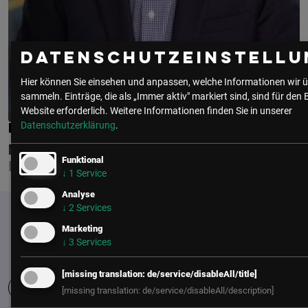
Datenschutzeinstellu
Hier können Sie einsehen und anpassen, welche Informationen wir ü
sammeln. Einträge, die als „Immer aktiv" markiert sind, sind für den 
Website erforderlich.
Weitere Informationen finden Sie in unserer
Datenschutzerklärung
.
PAUL FLANAGAN
NASUNI
Funktional
PRESIDENT UND CEO
↓
1
Service
Analyse
↓
2
Services
Marketing
↓
3
Services
[missing translation: de/service/disableAll/title]
[missing translation: de/service/disableAll/description]