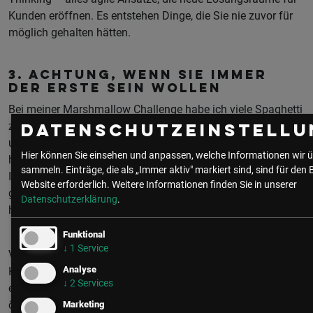
Kunden eröffnen. Es entstehen Dinge, die Sie nie zuvor für
möglich gehalten hätten.
3. Achtung, wenn Sie immer
der Erste sein wollen
Bei meiner Marshmallow Challenge habe ich viele Spaghetti
zerbrochen. Viele unserer Pläne habe nicht funktioniert. In
Datenschutzeinstellu
unserer Verzweiflung haben wir dann zu den anderen Teams
Hier können Sie einsehen und anpassen, welche Informationen wir ü
hinübergeschielt. Und siehe da: die hatten wirklich gute
sammeln. Einträge, die als „Immer aktiv" markiert sind, sind für den 
Ideen. Ja, wir haben abgekupfert. Wir haben aber auch
Website erforderlich.
Weitere Informationen finden Sie in unserer
gesehen, dass manche Türme zerbrochen sind – und dann
Datenschutzerklärung
.
haben wir lieber die Finger von diesen Ideen gelassen.
Funktional
↓
1
Service
Verbissen hinter verschlossenen Türen an neuen
Analyse
Kundenlösungen zu arbeiten, kann sich als wirkungslos
↓
2
Services
erweisen. Haben Sie den Mut, sich und Ihr Unternehmen zu
öffnen. „Schielen“ Sie auf den Markt! Sie werden erstaunt
Marketing