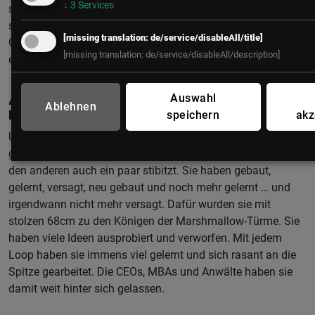
↓
3
Services
sein, welche Branchen und Unternehmen mit Ihnen im
selben Boot sitzen! Oft ist es nur ein kleiner Anstoß, ein
[missing translation: de/service/disableAll/title]
Gedankenblitz von anderen ausgelöst, der Ihnen zu einer
[missing translation: de/service/disableAll/description]
exzellenten Kundenorientierung verhilft.
Auswahl
4. Drehen Sie doch ein paar
Ablehnen
speichern
akz
Ideen-Loops
Unsere kleinen Marshmallow-Turm-Spezialisten haben also
gemeinsam im Team sofort viele Ideen umgesetzt und von
den anderen auch ein paar stibitzt. Sie haben gebaut,
gelernt, versagt, neu gebaut und noch mehr gelernt … und
irgendwann nicht mehr versagt. Dafür wurden sie mit
stolzen 68cm zu den Königen der Marshmallow-Türme. Sie
haben viele Ideen ausprobiert und verworfen. Mit jedem
Loop haben sie immens viel gelernt und sich rasant an die
Spitze gearbeitet. Die CEOs, MBAs und Anwälte haben sie
damit weit hinter sich gelassen.