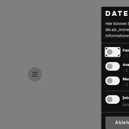
Dat
Hier können 
die als „Imme
Informationen
Fun
↓
1
Ana
↓
2
Mar
↓
3
[mi
[mi
Able