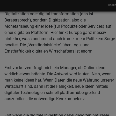
Unternehmen bevorstehen.
Realis
Das Zauberwort auch in den USA ist auch nicht
Digitalization oder digital transformation (das ist
Beratersprech), sondern Digitization, also die
Monetarisierung einer Idee (für Produkte oder Services) auf
einer digitalen Plattform. Hier hinkt Europa ganz massiv
hinterher, was zunehmend auch immer mehr Politikern Sorge
bereitet. Die „Verständnislücke“ über Logik und
Ernsthaftigkeit digitalen Wirtschaftens ist enorm.
Erst vor kurzem fragt mich ein Manager, ob Online denn
wirklich etwas brächte. Die Antwort wird lauten: Nein, wenn
man keine Ideen hat. Wenn Daten die neue Währung unserer
Wirtschaft sind, dann ist die Fähigkeit, neue Ideen mittels
digitaler Technologien schnell plattformübergreifend
auszurollen, die notwendige Kernkompetenz.
Erst wenn die digitale Investition dabei geholfen hat, reale