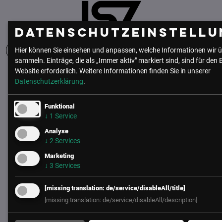
Datenschutzeinstellu
Hier können Sie einsehen und anpassen, welche Informationen wir ü
sammeln. Einträge, die als „Immer aktiv" markiert sind, sind für den 
Website erforderlich.
Weitere Informationen finden Sie in unserer
UNSER BÜRO
Datenschutzerklärung
.
LSZ GmbH
Funktional
Gußhausstraße 14/9a
↓
1
Service
1040 Wien
Analyse
Österreich
↓
2
Services
+43 (1) 50 50 900
Marketing
↓
3
Services
office@lsz.at
[missing translation: de/service/disableAll/title]
LSZ Future Connections
GmbH
[missing translation: de/service/disableAll/description]
Mindspace Salvatorplatz, Salvatorplatz 3
80333 München