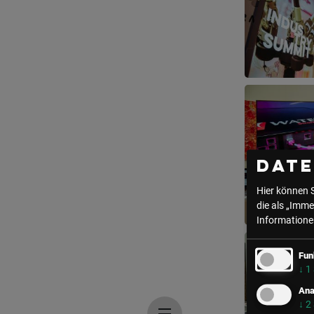
Dat
Hier können 
die als „Imme
Informationen
Fun
↓
1
Ana
↓
2