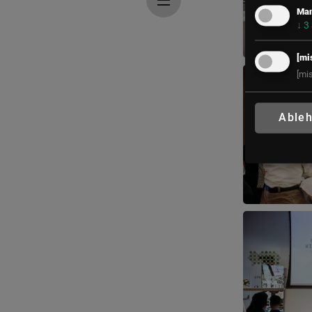
Mar
↓
3
[mi
[mi
Able