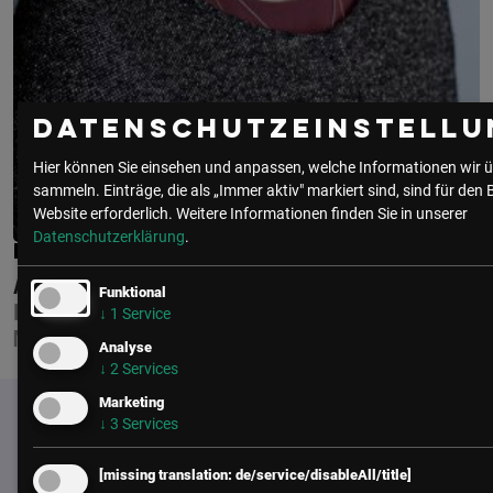
Datenschutzeinstellu
Hier können Sie einsehen und anpassen, welche Informationen wir ü
sammeln. Einträge, die als „Immer aktiv" markiert sind, sind für den 
Website erforderlich.
Weitere Informationen finden Sie in unserer
Datenschutzerklärung
.
MAG. ISABELLA REICHL
AUSTRIAN AIRLINES
Funktional
DIRECTOR BRAND MANAGEMENT &
↓
1
Service
MARKETING COMMUNICATION
Analyse
↓
2
Services
Marketing
↓
3
Services
[missing translation: de/service/disableAll/title]