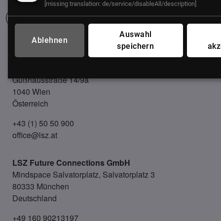
[missing translation: de/service/disableAll/description]
Auswahl
Ablehnen
speichern
akz
UNSER BÜRO
LSZ GmbH
Gußhausstraße 14/9a
1040 Wien
Österreich
+43 (1) 50 50 900
office@lsz.at
LSZ Future Connections
GmbH
Mindspace Salvatorplatz, Salvatorplatz 3
80333 München
Deutschland
+49 160 90213197