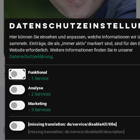
Datenschutzeinstellu
Hier können Sie einsehen und anpassen, welche Informationen wir ü
sammeln. Einträge, die als „Immer aktiv" markiert sind, sind für den 
Website erforderlich.
Weitere Informationen finden Sie in unserer
Datenschutzerklärung
.
THOMAS FILZ
TAKEDA
Funktional
SUPERVISOR
↓
1
Service
Analyse
↓
2
Services
Marketing
↓
3
Services
[missing translation: de/service/disableAll/title]
[missing translation: de/service/disableAll/description]