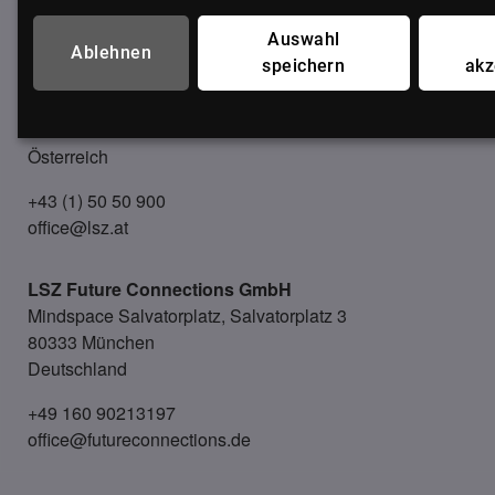
UNSER BÜRO
Auswahl
Ablehnen
speichern
akz
LSZ GmbH
Gußhausstraße 14/9a
1040 Wien
Österreich
+43 (1) 50 50 900
office@lsz.at
LSZ Future Connections
GmbH
Mindspace Salvatorplatz, Salvatorplatz 3
80333 München
Deutschland
+49 160 90213197
office@futureconnections.de