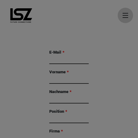
Direkt zum Inhalt
E-Mail
Vorname
Nachname
Position
Firma