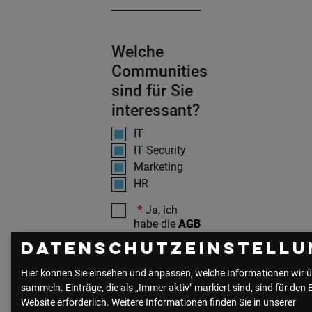
Communities
Welche
Communities
sind für Sie
interessant?
IT
IT Security
Marketing
HR
Checks
Ja, ich
habe die
AGB
gelesen und
Datenschutzeinstellu
akzeptiert.*
Ja, ich habe die
Hier können Sie einsehen und anpassen, welche Informationen wir ü
Datenschutzerklärung
sammeln. Einträge, die als „Immer aktiv" markiert sind, sind für den 
gelesen und
Website erforderlich.
Weitere Informationen finden Sie in unserer
akzeptiert. Die